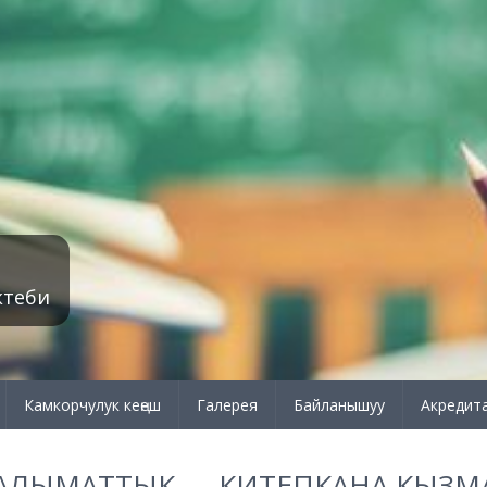
ктеби
Камкорчулук кеңеш
Галерея
Байланышуу
Акредит
АЛЫМАТТЫК — КИТЕПКАНА КЫЗМ