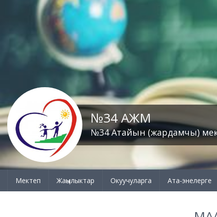
№34 АЖМ
№34 Атайын (жардамчы) ме
Мектеп
Жаңылыктар
Окуучуларга
Ата-энелерге
МА