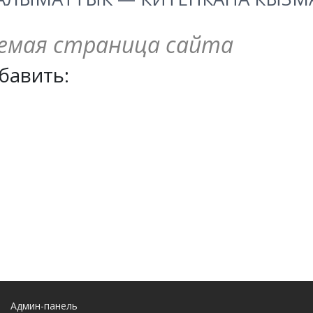
емая страница сайта
бавить:
Админ-панель