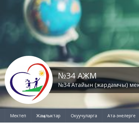
№34 АЖМ
№34 Атайын (жардамчы) ме
Мектеп
Жаңылыктар
Окуучуларга
Ата-энелерге