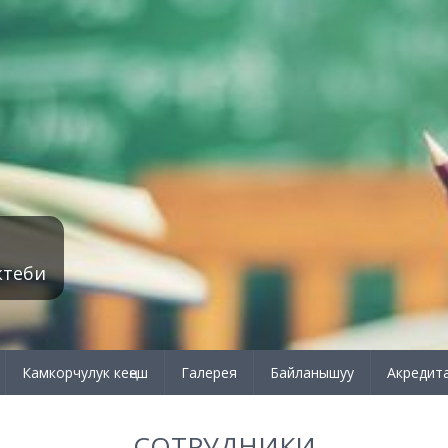
ктеби
Камкорчулук кеңеш
Галерея
Байланышуу
Акредит
СОТРУДНИКИ