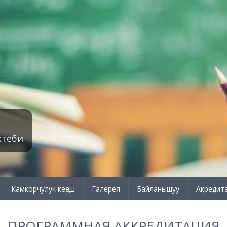
ктеби
Камкорчулук кеңеш
Галерея
Байланышуу
Акредит
ПРОГРАММНАЯ АККРЕДИТАЦИЯ