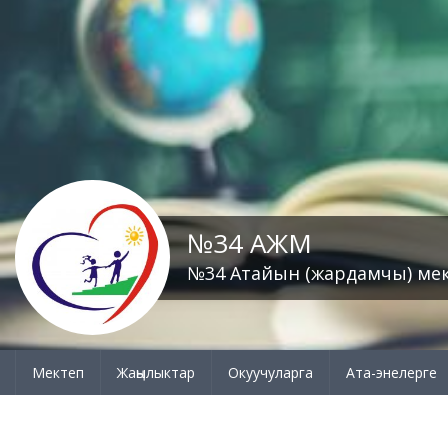
№34 АЖМ
№34 Атайын (жардамчы) ме
Мектеп
Жаңылыктар
Окуучуларга
Ата-энелерге