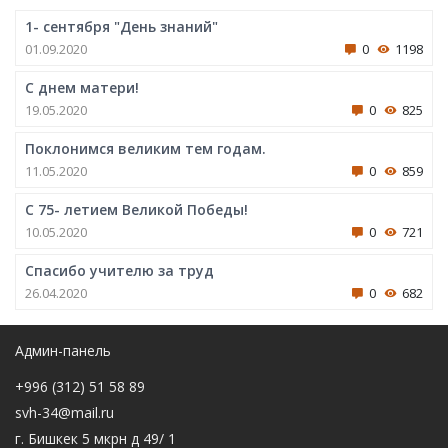
1- сентября "День знаний"
01.09.2020
0
1198
С днем матери!
19.05.2020
0
825
Поклонимся великим тем годам.
11.05.2020
0
859
С 75- летием Великой Победы!
10.05.2020
0
721
Спасибо учителю за труд
26.04.2020
0
682
Админ-панель
+996 (312) 51 58 89
svh-34@mail.ru
г. Бишкек 5 мкрн д 49/ 1